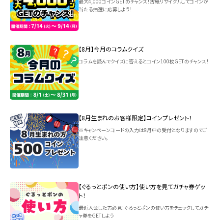
最大4,000コインGETのチャンス！古紙リサイクルしてコインが
当たる抽選に応募しよう！
【8月】今月のコラムクイズ
コラムを読んでクイズに答えるとコイン100枚GETのチャンス！
【8月生まれのお客様限定】コインプレゼント！
※キャンペーンコードの入力は8月中の受付となりますのでご
注意ください。
【ぐるっとポンの使い方】使い方を見てガチャ券ゲッ
ト！
最近入会した方必見！ぐるっとポンの使い方をチェックしてガチ
ャ券をGETしよう