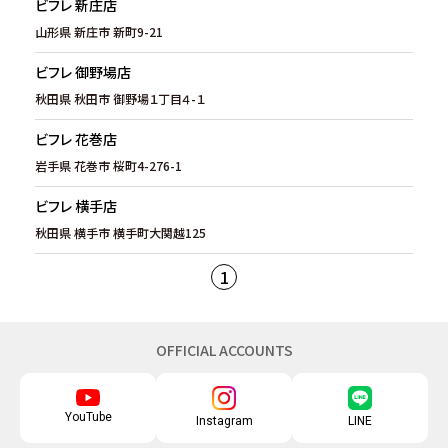
ビフレ 新庄店
山形県 新庄市 新町9-21
ビフレ 御野場店
秋田県 秋田市 御野場１丁目４-１
ビフレ 花巻店
岩手県 花巻市 桜町4-276-1
ビフレ 横手店
秋田県 横手市 横手町大関越125
1
OFFICIAL ACCOUNTS
YouTube
Instagram
LINE