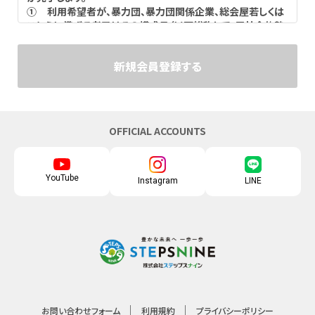
① 利用希望者が、暴力団、暴力団関係企業、総会屋若しくは
これらに準ずる者又はその構成員（以下総称して、反社会的勢
力）ではないこと。
② インターネットメールを受信可能な電子メールアドレス
新規会員登録する
を有すること。
③ 日本国内に住所または連絡先を有すること。
④ インターネット利用の一般的なマナーやモラルを遵守す
ること。
2. 利用者は、本サービスを通じて各サービスの提供(利用履
OFFICIAL ACCOUNTS
歴閲覧、本サイト内ポイント付与、メール配信等)を受けること
ができます。ただし、旧リサイクルポイントシステムメールマガ
ジンの利用者については、当社所定のWebサイトより利用登
YouTube
録を申請しなくとも、メール配信を受けることができます。
Instagram
LINE
第2条 メールアドレス・パスワードの管理
1. メールアドレスおよびパスワードは、利用者本人が厳重
に管理してください。利用者によるメールアドレス・パスワード
の管理不備、第三者の不正使用等に伴う損害の発生について
当社は責任を負いません。
2. 利用者が自身のメールアドレス・パスワードを第三者に
使用させること、または第三者への貸与、譲渡等を行うことを
禁じます。当社は、メールアドレスとパスワードの組み合わせ
お問い合わせフォーム
利用規約
プライバシーポリシー