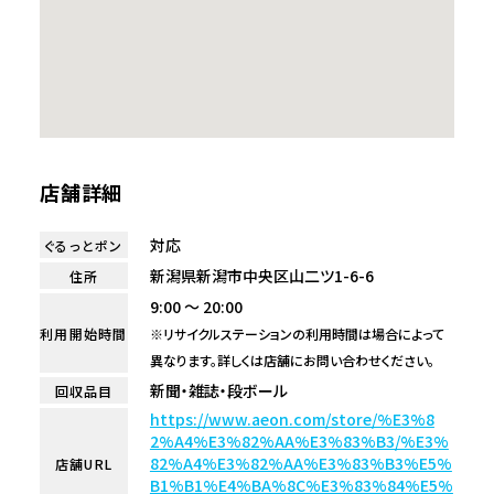
店舗詳細
対応
ぐるっとポン
新潟県新潟市中央区山二ツ1-6-6
住所
9:00 ～ 20:00
利用開始時間
※リサイクルステーションの利用時間は場合によって
異なります。詳しくは店舗にお問い合わせください。
新聞・雑誌・段ボール
回収品目
https://www.aeon.com/store/%E3%8
2%A4%E3%82%AA%E3%83%B3/%E3%
82%A4%E3%82%AA%E3%83%B3%E5%
店舗URL
B1%B1%E4%BA%8C%E3%83%84%E5%