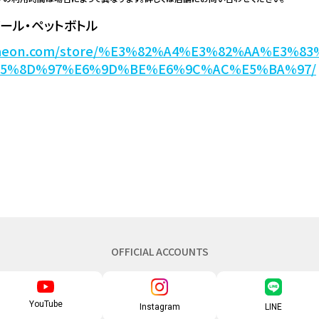
ール・ペットボトル
w.aeon.com/store/%E3%82%A4%E3%82%AA%E3%
E5%8D%97%E6%9D%BE%E6%9C%AC%E5%BA%97/
OFFICIAL ACCOUNTS
YouTube
Instagram
LINE