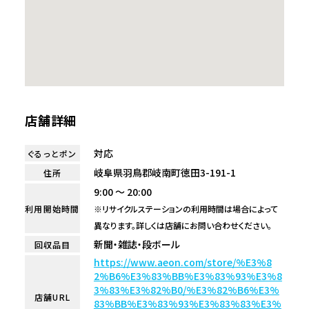
店舗詳細
対応
ぐるっとポン
岐阜県羽鳥郡岐南町徳田3-191-1
住所
9:00 ～ 20:00
利用開始時間
※リサイクルステーションの利用時間は場合によって
異なります。詳しくは店舗にお問い合わせください。
新聞・雑誌・段ボール
回収品目
https://www.aeon.com/store/%E3%8
2%B6%E3%83%BB%E3%83%93%E3%8
3%83%E3%82%B0/%E3%82%B6%E3%
店舗URL
83%BB%E3%83%93%E3%83%83%E3%