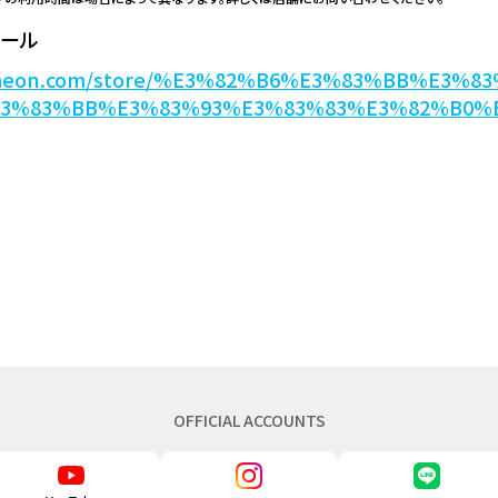
ボール
w.aeon.com/store/%E3%82%B6%E3%83%BB%E3%
E3%83%BB%E3%83%93%E3%83%83%E3%82%B0%
OFFICIAL ACCOUNTS