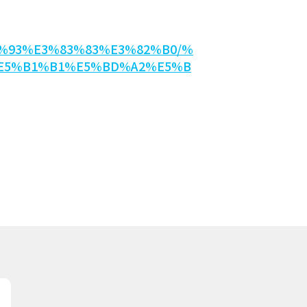
83%93%E3%83%83%E3%82%B0/%
E5%B1%B1%E5%BD%A2%E5%B