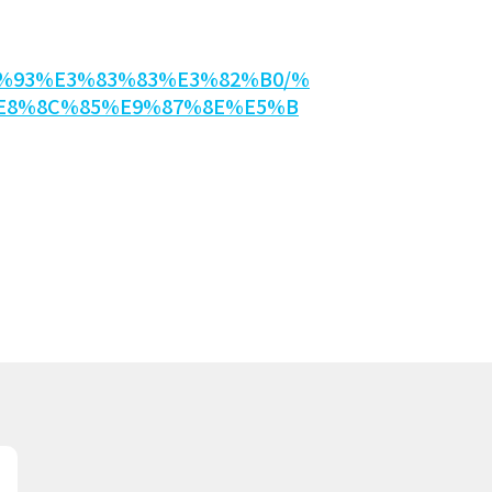
83%93%E3%83%83%E3%82%B0/%
E8%8C%85%E9%87%8E%E5%B