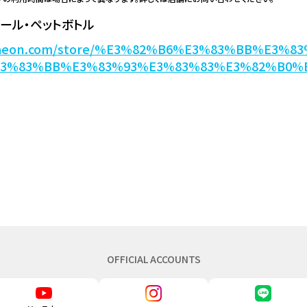
ール・ペットボトル
w.aeon.com/store/%E3%82%B6%E3%83%BB%E3%
E3%83%BB%E3%83%93%E3%83%83%E3%82%B0%
OFFICIAL ACCOUNTS