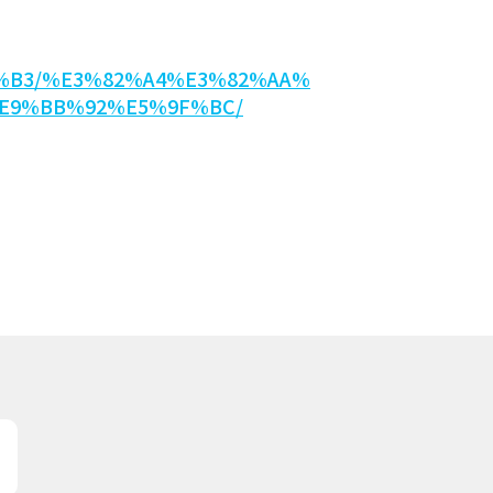
83%B3/%E3%82%A4%E3%82%AA%
E9%BB%92%E5%9F%BC/