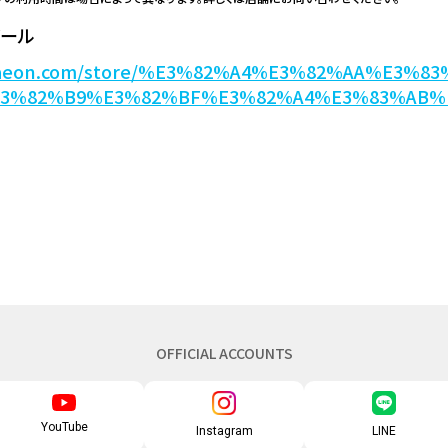
ボール
w.aeon.com/store/%E3%82%A4%E3%82%AA%E3%
E3%82%B9%E3%82%BF%E3%82%A4%E3%83%AB%
OFFICIAL ACCOUNTS
YouTube
Instagram
LINE