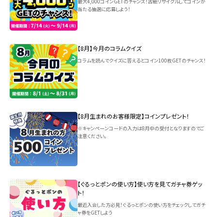
最大4,000コインGETのチャンス！古紙リサイクルしてコインが
当たる抽選に応募しよう！
【8月】今月のコラムクイズ
コラムを読んでクイズに答えるとコイン100枚GETのチャンス！
【8月生まれのお客様限定】コインプレゼント！
※キャンペーンコードの入力は8月中の受付となりますのでご
注意ください。
【ぐるっとポンの使い方】使い方を見てガチャ券ゲッ
ト！
最近入会した方必見！ぐるっとポンの使い方をチェックしてガチ
ャ券をGETしよう