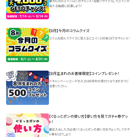
最大4,000コインGETのチャンス！古紙リサイクルしてコインが
当たる抽選に応募しよう！
【8月】今月のコラムクイズ
コラムを読んでクイズに答えるとコイン100枚GETのチャンス！
【8月生まれのお客様限定】コインプレゼント！
※キャンペーンコードの入力は8月中の受付となりますのでご
注意ください。
【ぐるっとポンの使い方】使い方を見てガチャ券ゲッ
ト！
最近入会した方必見！ぐるっとポンの使い方をチェックしてガチ
ャ券をGETしよう