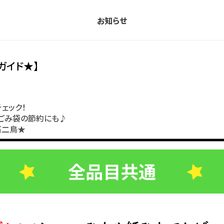
お知らせ
ガイド★】
ェック！
、ごみ袋の節約にも♪
石二鳥★