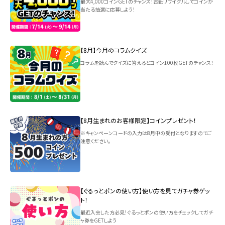
最大4,000コインGETのチャンス！古紙リサイクルしてコインが
当たる抽選に応募しよう！
【8月】今月のコラムクイズ
コラムを読んでクイズに答えるとコイン100枚GETのチャンス！
【8月生まれのお客様限定】コインプレゼント！
※キャンペーンコードの入力は8月中の受付となりますのでご
注意ください。
【ぐるっとポンの使い方】使い方を見てガチャ券ゲッ
ト！
最近入会した方必見！ぐるっとポンの使い方をチェックしてガチ
ャ券をGETしよう